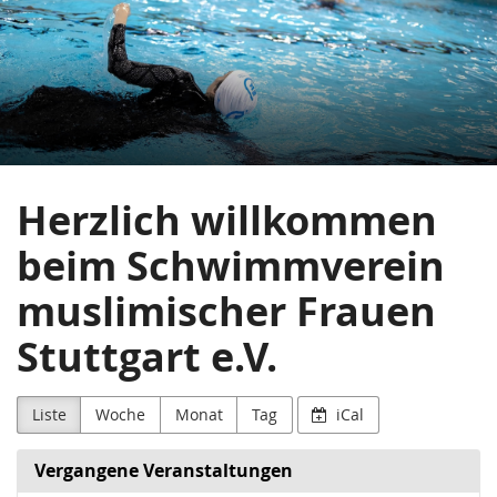
Schwimmverein
Zum
Haupt-
Muslimischer
Inhalt
springen
Frauen
Stuttgart
Herzlich willkommen
beim Schwimmverein
muslimischer Frauen
Stuttgart e.V.
Liste
Woche
Monat
Tag
iCal
Vergangene Veranstaltungen